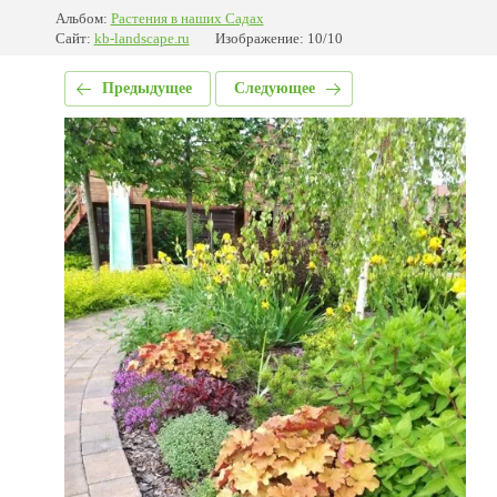
Альбом:
Растения в наших Садах
Сайт:
kb-landscape.ru
Изображение: 10/10
Предыдущее
Следующее